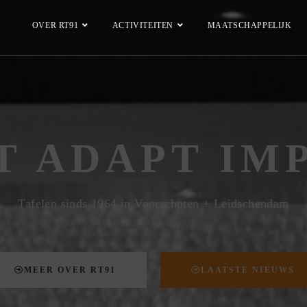
OVER RT91
ACTIVITEITEN
MAATSCHAPPELIJK
T ADAPT IM
Tafelen sinds 1964 in Voorschoten + Leidschendam
MEER OVER RT91
LAATSTE NIEUWS