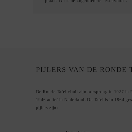
plaats. Dit is de zogenoemde "Na-avond".
PIJLERS VAN DE RONDE 
De Ronde Tafel vindt zijn oorsprong in 1927 in 
1946 actief in Nederland. De Tafel is in 1964 ge
pijlers zijn: