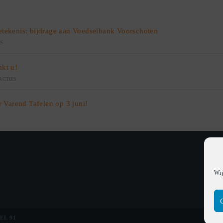
etekenis: bijdrage aan Voedselbank Voorschoten
ES
nkt u!
ACTIES
r Varend Tafelen op 3 juni!
S
Wij
EL 91