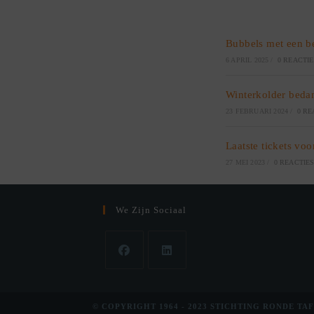
Bubbels met een b
6 APRIL 2025
/
0 REACTI
Winterkolder beda
23 FEBRUARI 2024
/
0 RE
Laatste tickets voo
27 MEI 2023
/
0 REACTIE
We Zijn Sociaal
© COPYRIGHT 1964 - 2023 STICHTING RONDE TAF