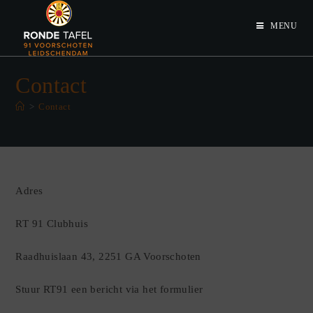
Ga
naar
MENU
inhoud
Contact
>
Contact
Adres
RT 91 Clubhuis
Raadhuislaan 43, 2251 GA Voorschoten
Stuur RT91 een bericht via het formulier